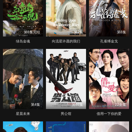
第6集完结
第2集
第6集
绿岛金魂
向流星许愿的我们
孔雀缚金戈
第4集
第02集
22全集
星晨未来
男公馆
借用一下你的爱