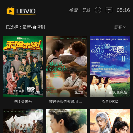
05:16
搜索
导航
已选择：最新-台湾剧
展开
第2集
第2集
第30集完结
来！金来号
转过头帮你擦眼泪 轉過頭幫你擦眼淚
流星花园2